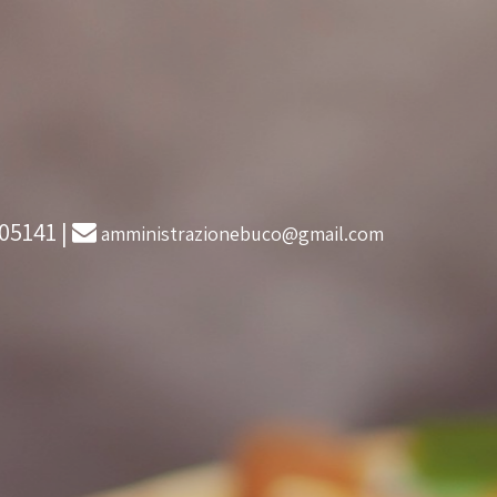
605141
|
amministrazionebuco@gmail.com